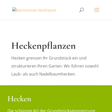
Heckenpflanzen
Hecken grenzen Ihr Grundstück ein und
strukturieren Ihren Garten. Wir führen sowohl
Laub- als auch Nadelbaumhecken.
Hecken
Die schönste Art der Grundstückseingrenzung