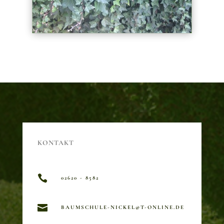
KONTAKT

02620 - 8582

BAUMSCHULE-NICKEL@T-ONLINE.DE